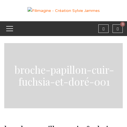
0
broche-papillon-cuir-
fuchsia-et-doré-001