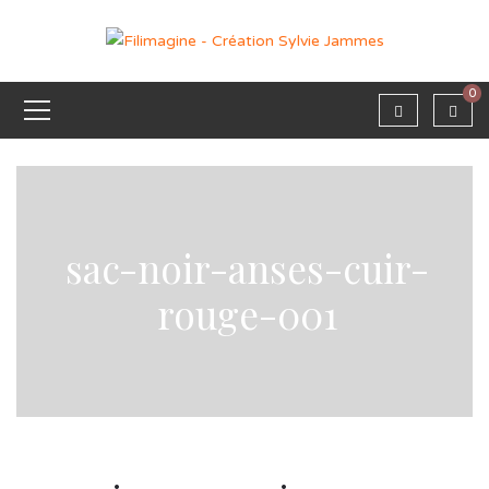
0
sac-noir-anses-cuir-
rouge-001