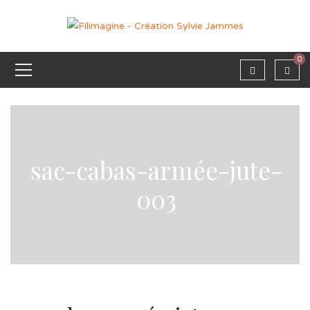
0
sac-cabas-armée-jute-
003