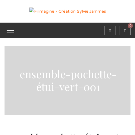
0
ensemble-pochette-
étui-vert-001