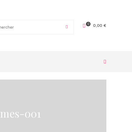
0
0,00
€
lumes-001