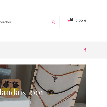
0
0,00
€
landais-001