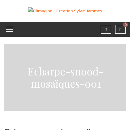
0
Echarpe-snood-
mosaïques-001