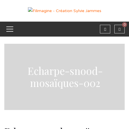
0
Echarpe-snood-
mosaïques-002