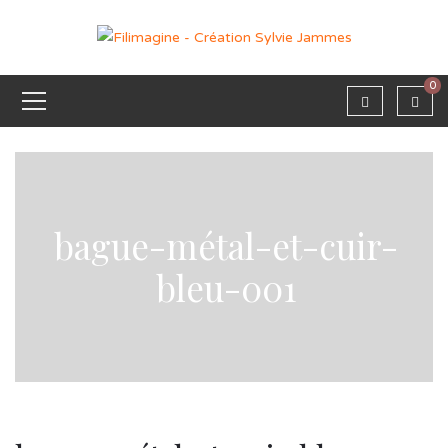
0
bague-métal-et-cuir-
bleu-001