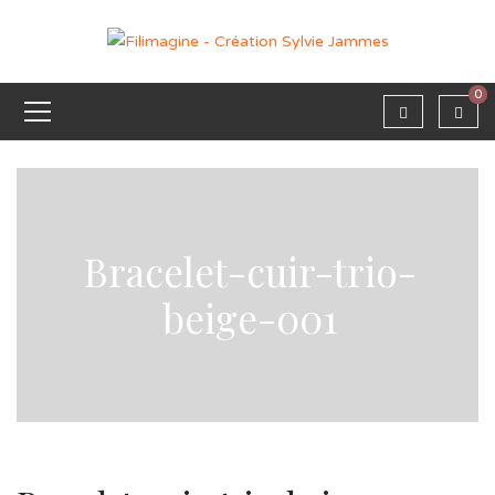
0
Bracelet-cuir-trio-
beige-001