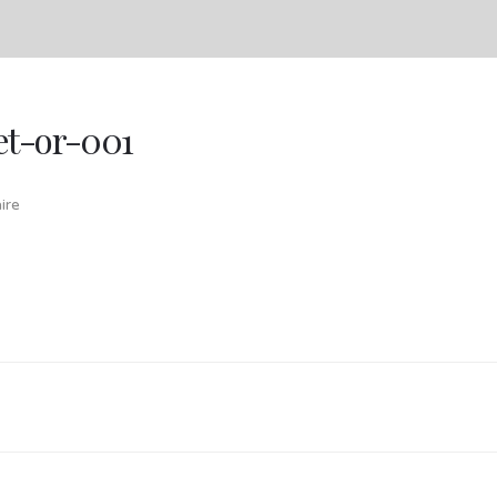
et-or-001
ire