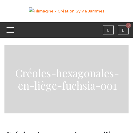
0
Créoles-hexagonales-
en-liège-fuchsia-001