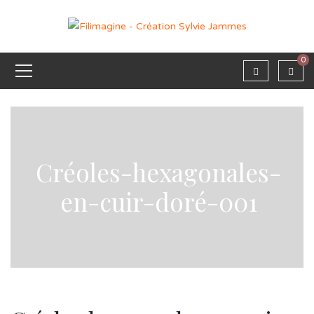
0
Créoles-hexagonales-
en-cuir-doré-001