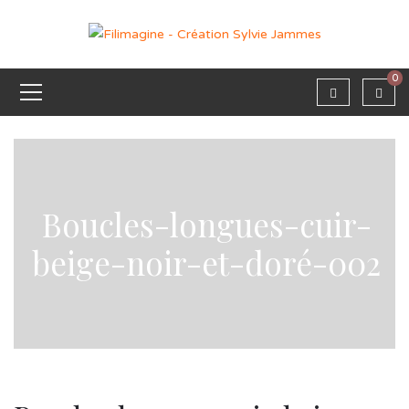
0
Boucles-longues-cuir-
beige-noir-et-doré-002