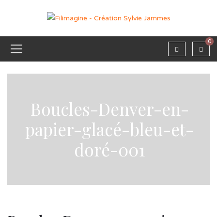
0
Boucles-Denver-en-
papier-glacé-bleu-et-
doré-001