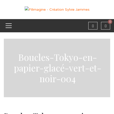
0
Boucles-Tokyo-en-
papier-glacé-vert-et-
noir-004