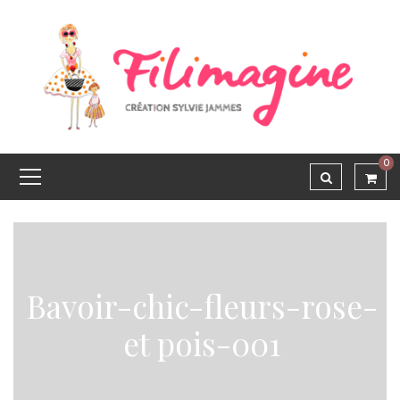
0
Bavoir-chic-fleurs-rose-
et pois-001