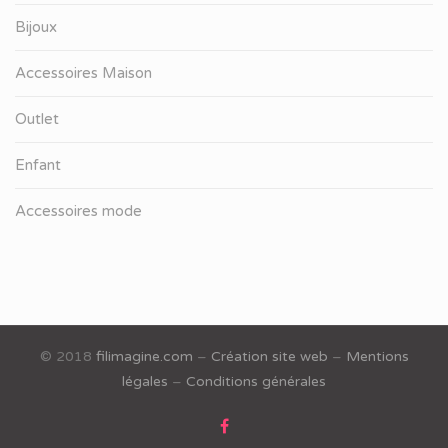
Bijoux
Accessoires Maison
Outlet
Enfant
Accessoires mode
© 2018
filimagine.com
–
Création site web
–
Mentions
légales
–
Conditions générales