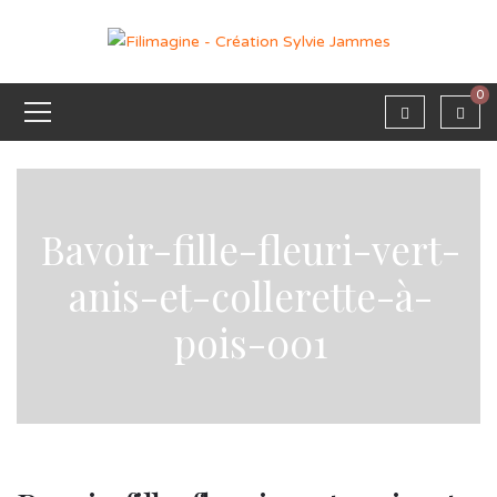
0
Bavoir-fille-fleuri-vert-
anis-et-collerette-à-
pois-001