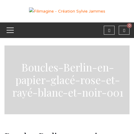
0
Boucles-Berlin-en-
papier-glacé-rose-et-
rayé-blanc-et-noir-001