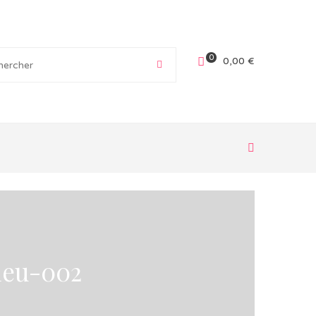
0
0,00
€
bleu-002