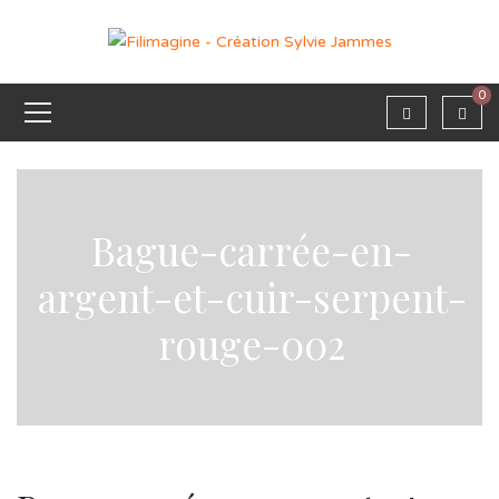
0
Bague-carrée-en-
argent-et-cuir-serpent-
rouge-002