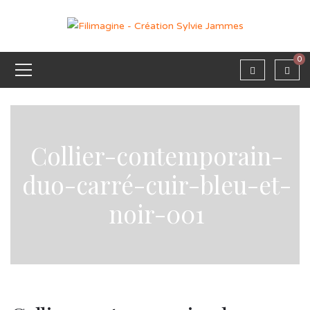
0
Collier-contemporain-
duo-carré-cuir-bleu-et-
noir-001