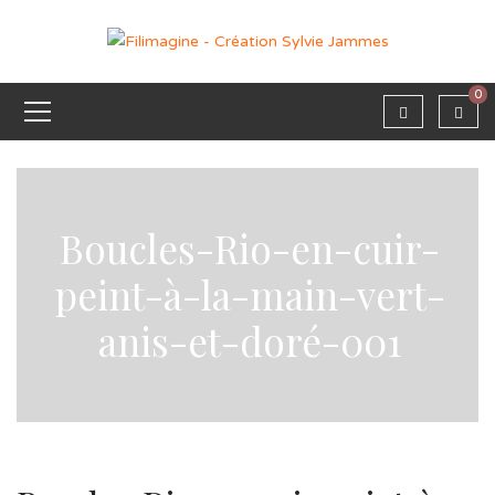
0
Boucles-Rio-en-cuir-
peint-à-la-main-vert-
anis-et-doré-001