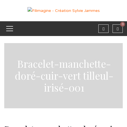
0
Bracelet-manchette-
doré-cuir-vert tilleul-
irisé-001