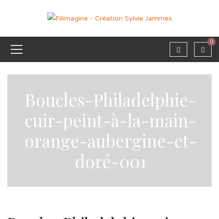
0
Boucles-Philadelphie-
cuir-peint-à-la-main-
orange-aubergine-et-
doré-001