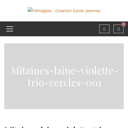
0
Mitaines-laine-violette-
trio-cercles-001