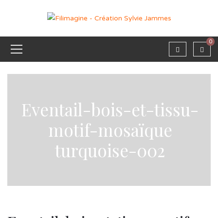
0
Eventail-bois-et-tissu-
motif-mosaïque
turquoise-002