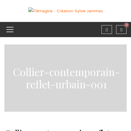
0
Collier-contemporain-
reflet-urbain-001