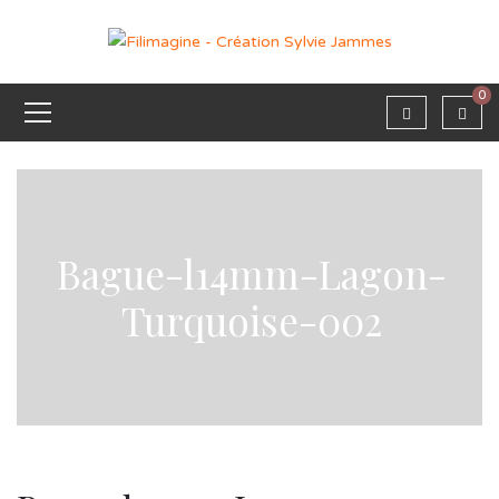
0
Bague-l14mm-Lagon-
Turquoise-002