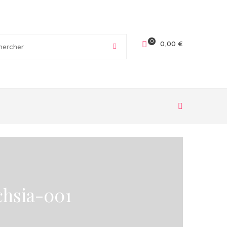
0
0,00
€
chsia-001