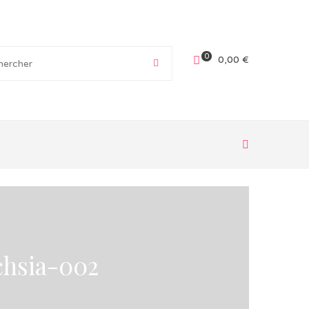
0
0,00
€
chsia-002