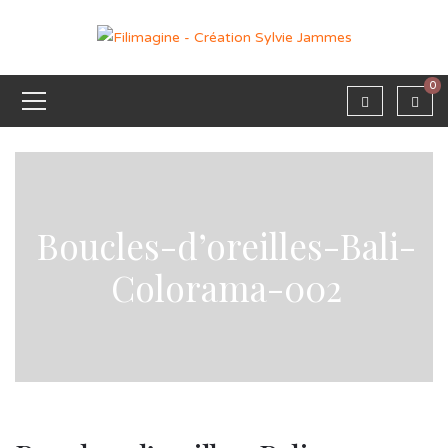
0
Boucles-d’oreilles-Bali-
Colorama-002