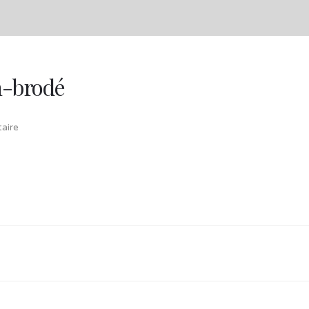
n-brodé
aire