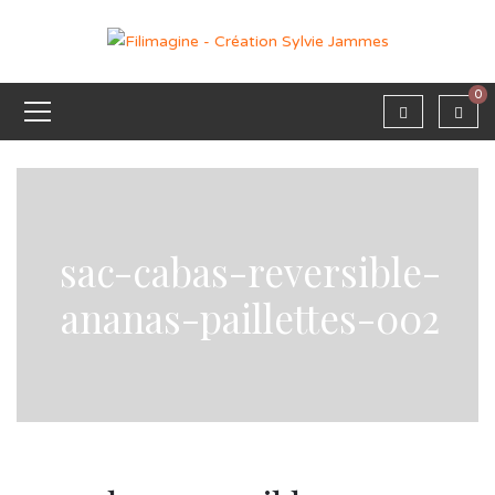
0
sac-cabas-reversible-
ananas-paillettes-002