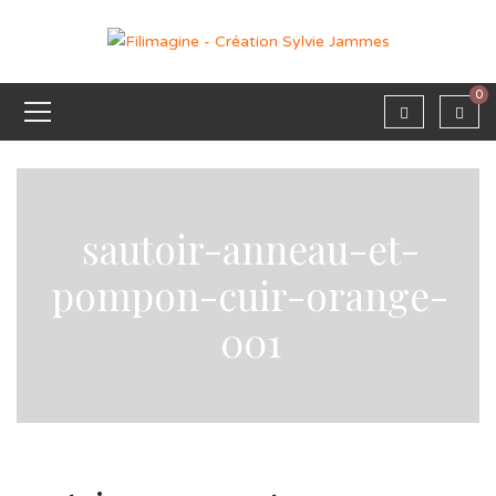
0
sautoir-anneau-et-
pompon-cuir-orange-
001