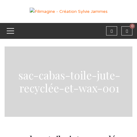
0
sac-cabas-toile-jute-
recyclée-et-wax-001