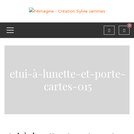
0
etui-à-lunette-et-porte-
cartes-015