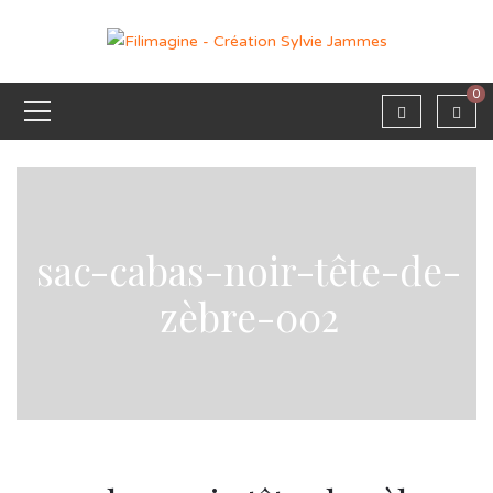
0
sac-cabas-noir-tête-de-
zèbre-002