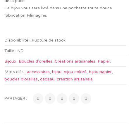
de la puce.
Ce bijou vous sera livré dans une pochette toute douce
fabrication Filimagine.
Disponibilité :
Rupture de stock
Taille :
ND
Bijoux
,
Boucles d'oreilles
,
Créations artisanales
,
Papier
.
Mots clés :
accessoires
,
bijou
,
bijou coloré
,
bijou papier
,
boucles d'oreilles
,
cadeau
,
création artisanale
.
PARTAGER :