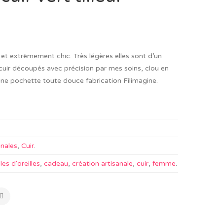
es et extrêmement chic. Très légères elles sont d’un
cuir découpés avec précision par mes soins, clou en
 une pochette toute douce fabrication Filimagine.
anales
,
Cuir
.
es d'oreilles
,
cadeau
,
création artisanale
,
cuir
,
femme
.