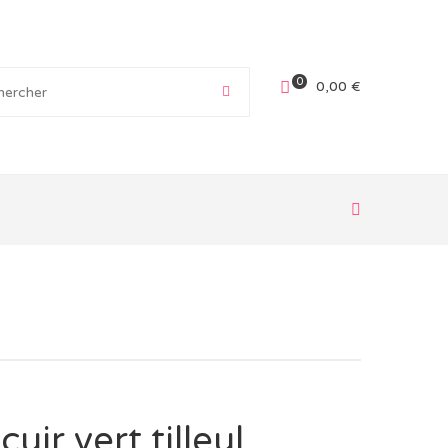
0
0,00
€
uir vert tilleul