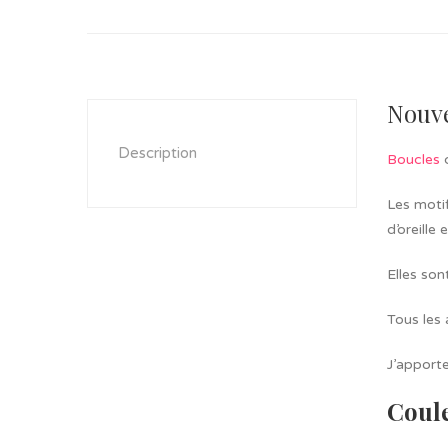
Nouve
Description
Boucles
c
Les moti
d’oreille
Elles son
Tous les 
J’apporte
Coul