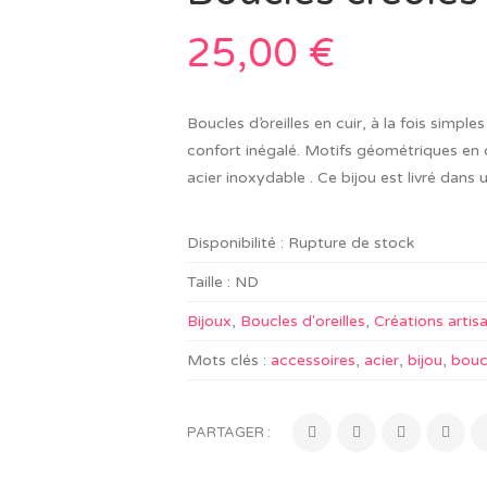
25,00
€
Boucles d’oreilles en cuir, à la fois simpl
confort inégalé. Motifs géométriques en 
acier inoxydable . Ce bijou est livré dans
Disponibilité :
Rupture de stock
Taille :
ND
Bijoux
,
Boucles d'oreilles
,
Créations artis
Mots clés :
accessoires
,
acier
,
bijou
,
boucl
PARTAGER :