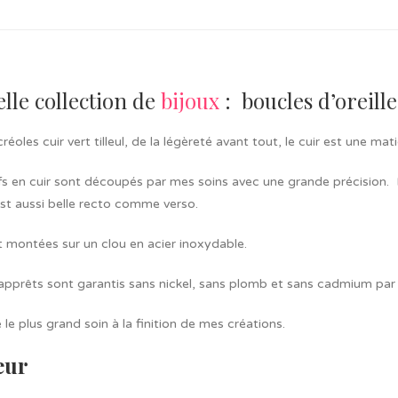
lle collection de
bijoux
: boucles d’oreille
réoles cuir vert tilleul, de la légèreté avant tout, le cuir est une m
fs en cuir sont découpés par mes soins avec une grande précision. 
 est aussi belle recto comme verso.
t montées sur un clou en acier inoxydable.
apprêts sont garantis sans nickel, sans plomb et sans cadmium par l
 le plus grand soin à la finition de mes créations.
eur