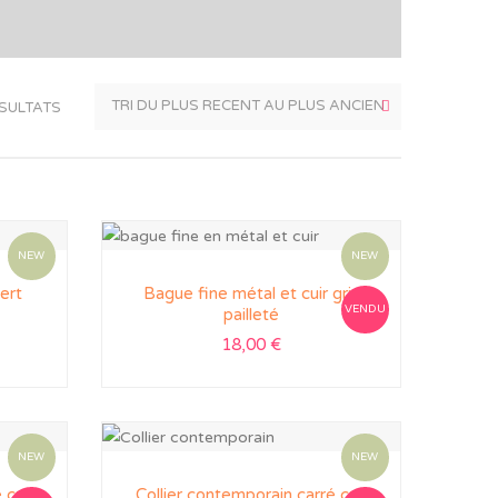
ÉSULTATS
NEW
NEW
ert
Bague fine métal et cuir gris
VENDU
pailleté
18,00
€
NEW
NEW
 cuir
Collier contemporain carré cuir