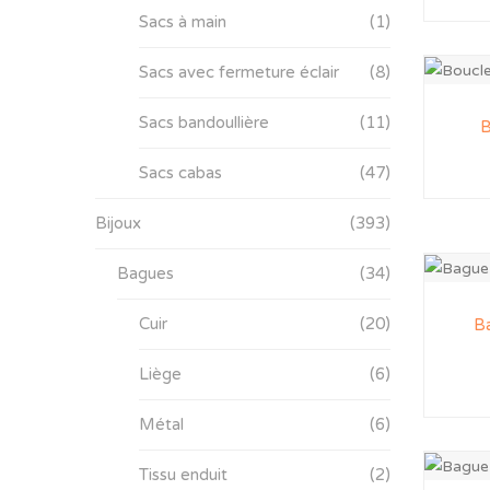
Sacs à main
(1)
Sacs avec fermeture éclair
(8)
Sacs bandoullière
(11)
B
Sacs cabas
(47)
Bijoux
(393)
Bagues
(34)
Cuir
(20)
Ba
Liège
(6)
Métal
(6)
Tissu enduit
(2)