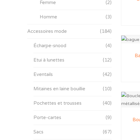
Femme
(2)
Homme
(3)
Accessoires mode
(184)
Écharpe-snood
(4)
Ba
Etui à lunettes
(12)
Eventails
(42)
Mitaines en laine bouillie
(10)
Pochettes et trousses
(40)
Porte-cartes
(9)
Bou
Sacs
(67)