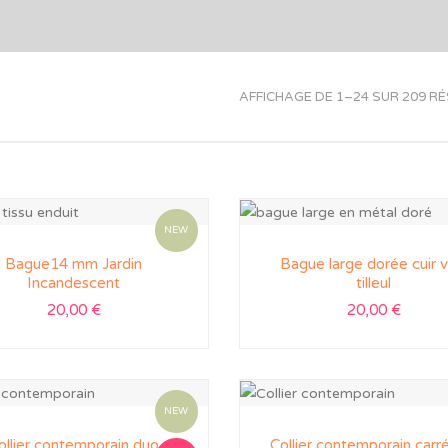
AFFICHAGE DE 1–24 SUR 209 R
NEW
Bague14 mm Jardin
Bague large dorée cuir v
Incandescent
tilleul
20,00
€
20,00
€
NEW
ollier contemporain duo
Collier contemporain carré