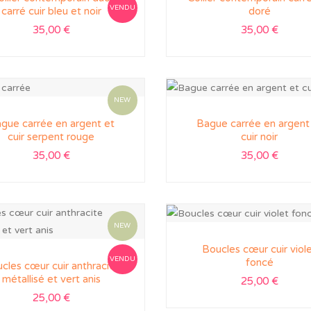
VENDU
carré cuir bleu et noir
doré
35,00
€
35,00
€
NEW
gue carrée en argent et
Bague carrée en argent
cuir serpent rouge
cuir noir
35,00
€
35,00
€
NEW
Boucles cœur cuir viol
VENDU
foncé
cles cœur cuir anthracite
métallisé et vert anis
25,00
€
25,00
€