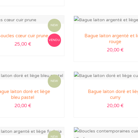
NEW
oucles cœur cuir prune
Bague laiton argenté et l
VENDU
rouge
25,00
€
20,00
€
NEW
gue laiton doré et liège
Bague laiton doré et li
bleu pastel
curry
20,00
€
20,00
€
NEW