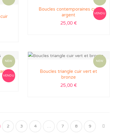
Boucles contemporaines cuir
VENDU
argent
cuir
25,00
€
NEW
NEW
 anis
Boucles triangle cuir vert et
VENDU
bronze
25,00
€
2
3
4
…
7
8
9