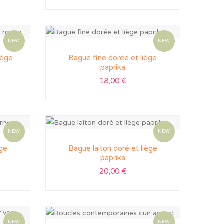
NEW
NEW
iège
Bague fine dorée et liège
paprika
18,00
€
NEW
NEW
ège
Bague laiton doré et liège
paprika
20,00
€
NEW
NEW