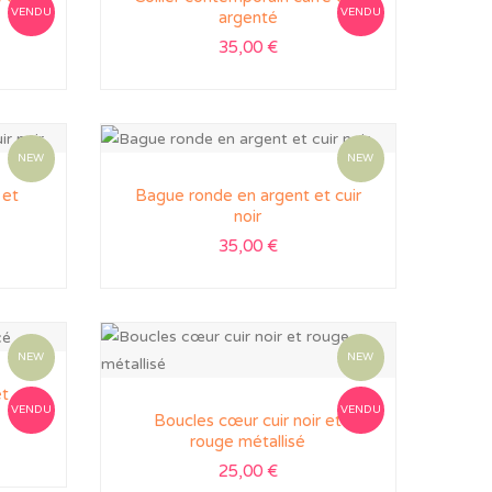
VENDU
VENDU
argenté
35,00
€
NEW
NEW
 et
Bague ronde en argent et cuir
noir
35,00
€
NEW
NEW
et
VENDU
VENDU
Boucles cœur cuir noir et
rouge métallisé
25,00
€