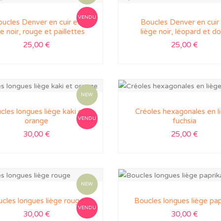
VENDU
ucles Denver en cuir et
Boucles Denver en cuir
ge noir, rouge et paillettes
liège noir, léopard et d
25,00
€
25,00
€
NEW
cles longues liège kaki et
Créoles hexagonales en l
VENDU
orange
fuchsia
30,00
€
25,00
€
NEW
cles longues liège rouge
Boucles longues liège pap
VENDU
30,00
€
30,00
€