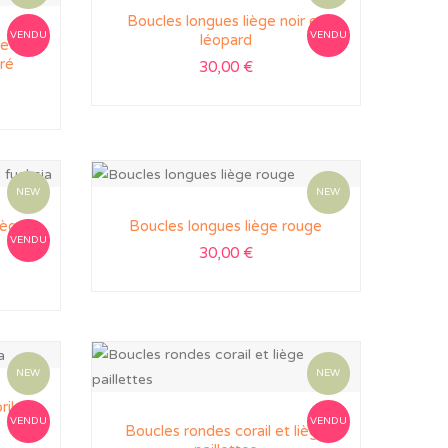
Boucles longues liège noir et
VENDU
VENDU
léopard
 et
oré
30,00
€
NEW
NEW
iège
Boucles longues liège rouge
VENDU
30,00
€
NEW
NEW
rika
VENDU
VENDU
Boucles rondes corail et liège