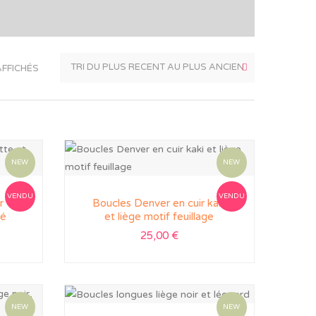
AFFICHÉS
NEW
NEW
VENDU
VENDU
r
Boucles Denver en cuir kaki
té
et liège motif feuillage
25,00
€
NEW
NEW