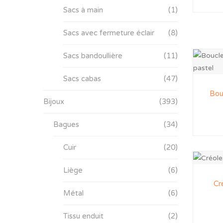
Sacs à main
(1)
Sacs avec fermeture éclair
(8)
Sacs bandoullière
(11)
Sacs cabas
(47)
Bouc
Bijoux
(393)
Bagues
(34)
Cuir
(20)
Liège
(6)
Cr
Métal
(6)
Tissu enduit
(2)