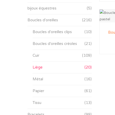
bijoux équestres
(5)
Boucles d'oreilles
(216)
Boucles d'oreilles clips
(10)
Bou
Boucles d'oreilles créoles
(21)
Cuir
(109)
Liège
(20)
Métal
(16)
Papier
(61)
Tissu
(13)
Bracelets
(99)