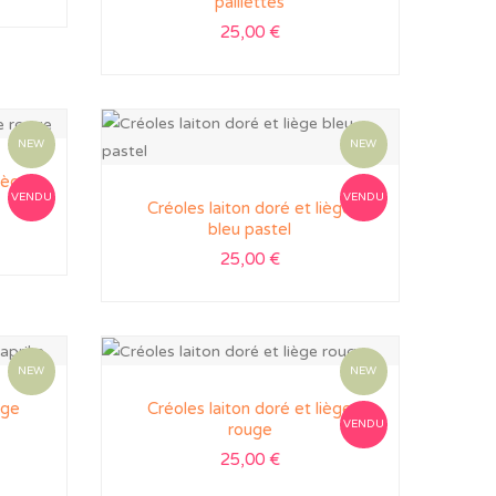
paillettes
25,00
€
NEW
NEW
liège
VENDU
VENDU
Créoles laiton doré et liège
bleu pastel
25,00
€
NEW
NEW
ège
Créoles laiton doré et liège
VENDU
rouge
25,00
€