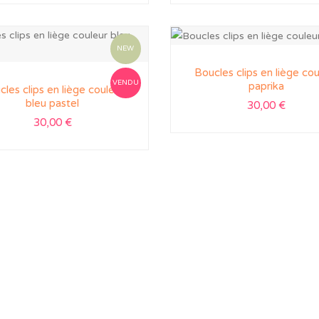
NEW
Boucles clips en liège cou
VENDU
paprika
cles clips en liège couleur
bleu pastel
30,00
€
30,00
€