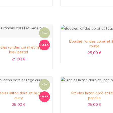
NEW
Boucles rondes corail et 
VENDU
rouge
les rondes corail et liège
bleu pastel
25,00
€
25,00
€
NEW
éoles laiton doré et liège
Créoles laiton doré et li
VENDU
curry
paprika
25,00
€
25,00
€