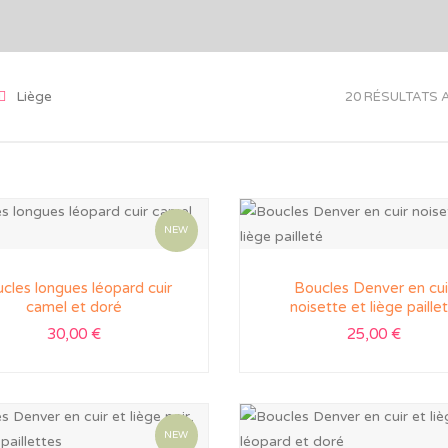
Liège
20 RÉSULTATS 
NEW
cles longues léopard cuir
Boucles Denver en cui
camel et doré
noisette et liège paille
30,00
€
25,00
€
NEW