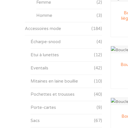
Femme
(2)
Bo
Homme
(3)
liè
Accessoires mode
(184)
Écharpe-snood
(4)
Etui à lunettes
(12)
Bou
Eventails
(42)
Mitaines en laine bouillie
(10)
Pochettes et trousses
(40)
Porte-cartes
(9)
Bou
Sacs
(67)