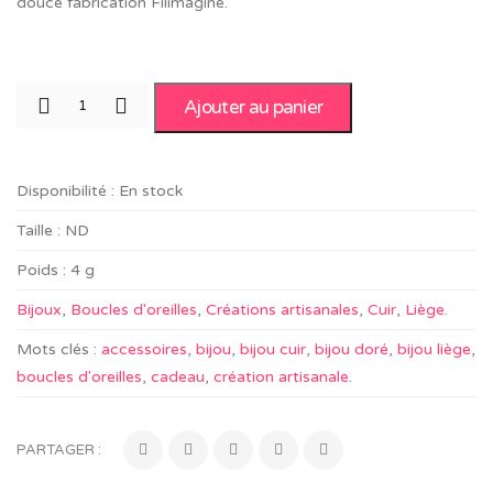
douce fabrication Filimagine.
Ajouter au panier
Disponibilité :
En stock
Taille :
ND
Poids :
4 g
Bijoux
,
Boucles d'oreilles
,
Créations artisanales
,
Cuir
,
Liège
.
Mots clés :
accessoires
,
bijou
,
bijou cuir
,
bijou doré
,
bijou liège
,
boucles d'oreilles
,
cadeau
,
création artisanale
.
PARTAGER :