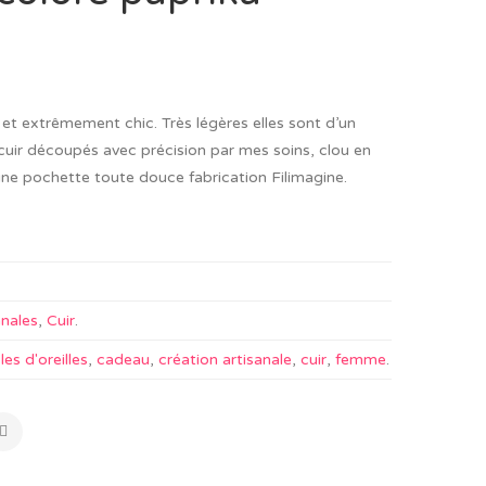
es et extrêmement chic. Très légères elles sont d’un
cuir découpés avec précision par mes soins, clou en
 une pochette toute douce fabrication Filimagine.
anales
,
Cuir
.
es d'oreilles
,
cadeau
,
création artisanale
,
cuir
,
femme
.