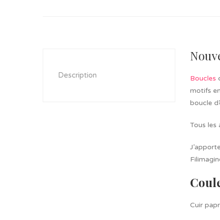
Nouve
Description
Boucles
c
motifs e
boucle d’
Tous les 
J’apporte
Filimagin
Coul
Cuir papr