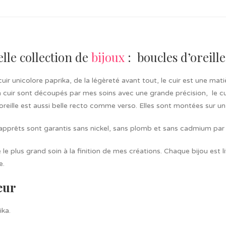
lle collection de
bijoux
: boucles d’oreille
uir unicolore paprika, de la légèreté avant tout, le cuir est une ma
n cuir sont découpés par mes soins avec une grande précision, le c
oreille est aussi belle recto comme verso. Elles sont montées sur un
apprêts sont garantis sans nickel, sans plomb et sans cadmium par l
 le plus grand soin à la finition de mes créations. Chaque bijou est
e.
eur
ika.