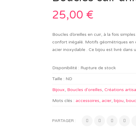
25,00
€
Boucles d’oreilles en cuir, à la fois simpl
confort inégalé. Motifs géométriques en 
acier inoxydable . Ce bijou est livré dans
Disponibilité :
Rupture de stock
Taille :
ND
Bijoux
,
Boucles d'oreilles
,
Créations artis
Mots clés :
accessoires
,
acier
,
bijou
,
boucl
PARTAGER :