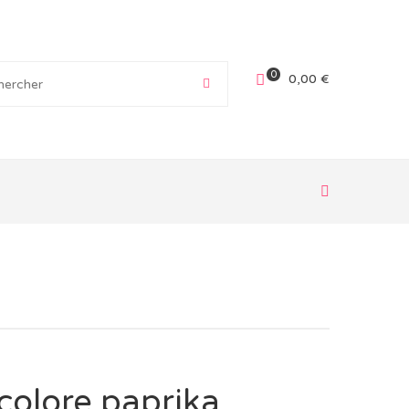
0
0,00
€
icolore paprika