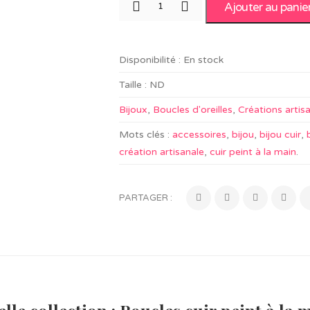
Ajouter au panie
Disponibilité :
En stock
Taille :
ND
Bijoux
,
Boucles d'oreilles
,
Créations artis
Mots clés :
accessoires
,
bijou
,
bijou cuir
,
création artisanale
,
cuir peint à la main
.
PARTAGER :