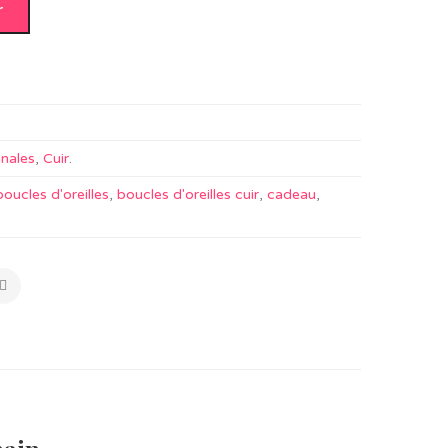
r
anales
,
Cuir
.
boucles d'oreilles
,
boucles d'oreilles cuir
,
cadeau
,