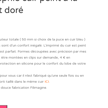
t doré
teur totale ( 50 mm si choix de la puce en cuir bleu )
 sont d’un confort inégalé. L’imprimé du cuir est peint
é est parfait. Formes découpées avec précision par mes
si être montées en clips sur demande, 4 € en
rotection en silicone pour le confort du lobe de votre
pour vous car il n’est fabriqué qu’une seule fois ou en
orti taillé dans le même cuir
ICI
.
 douce fabrication Filimagine.