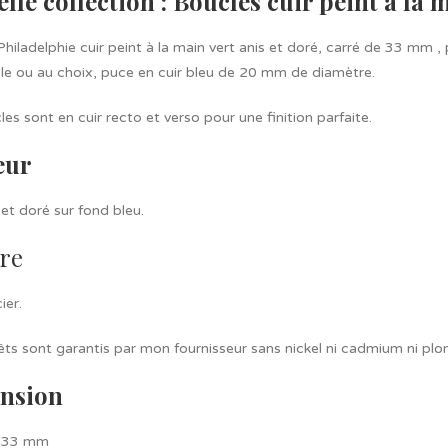
lle collection : Boucles cuir peint à la 
hiladelphie cuir peint à la main vert anis et doré, carré de 33 mm
le ou au choix, puce en cuir bleu de 20 mm de diamètre.
es sont en cuir recto et verso pour une finition parfaite.
eur
 et doré sur fond bleu.
re
ier.
êts sont garantis par mon fournisseur sans nickel ni cadmium ni plo
nsion
: 33 mm