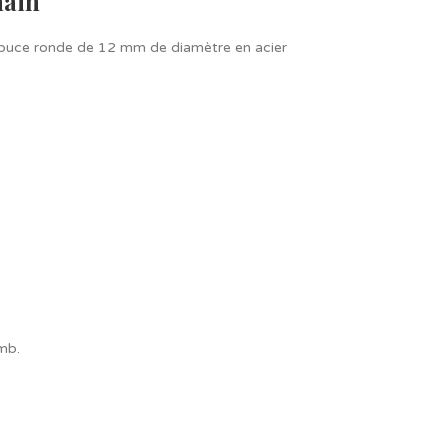
main
 , puce ronde de 12 mm de diamètre en acier
mb.