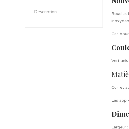
Nouve
Description
Boucles P
inoxydab
Ces boucl
Coul
Vert anis
Matiè
Cuir et ac
Les appr
Dime
Largeur 