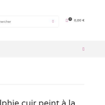
0
0,00
€
é
phie cuir peint à la