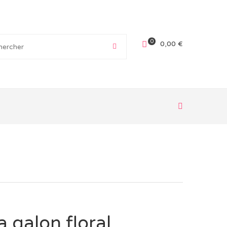
0
0,00
€
 galon floral