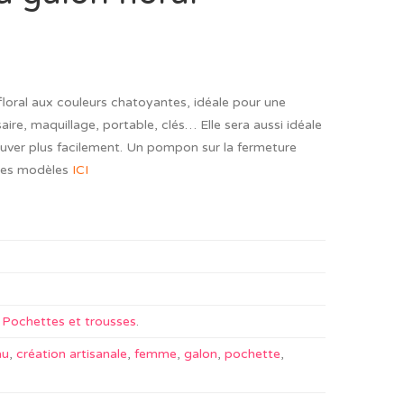
loral aux couleurs chatoyantes, idéale pour une
aire, maquillage, portable, clés… Elle sera aussi idéale
ouver plus facilement. Un pompon sur la fermeture
utres modèles
ICI
,
Pochettes et trousses
.
au
,
création artisanale
,
femme
,
galon
,
pochette
,