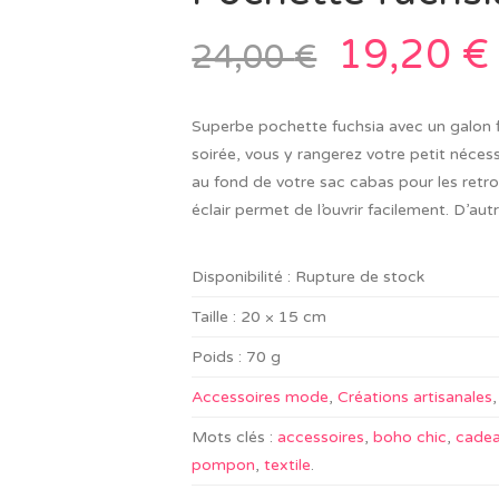
19,20
€
24,00
€
Superbe pochette fuchsia avec un galon f
soirée, vous y rangerez votre petit nécess
au fond de votre sac cabas pour les retr
éclair permet de l’ouvrir facilement. D’a
Disponibilité :
Rupture de stock
Taille :
20 × 15 cm
Poids :
70 g
Accessoires mode
,
Créations artisanales
Mots clés :
accessoires
,
boho chic
,
cade
pompon
,
textile
.