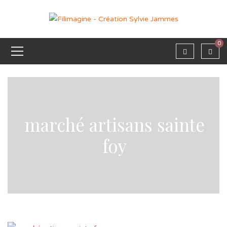
0
marché artisans sainte
foy