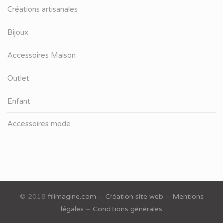
Créations artisanales
Bijoux
Accessoires Maison
Outlet
Enfant
Accessoires mode
© 2018
filimagine.com
–
Création site web
–
Mentions
légales
–
Conditions générales