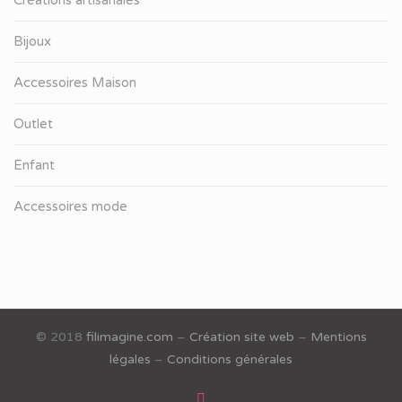
Bijoux
Accessoires Maison
Outlet
Enfant
Accessoires mode
© 2018
filimagine.com
–
Création site web
–
Mentions
légales
–
Conditions générales