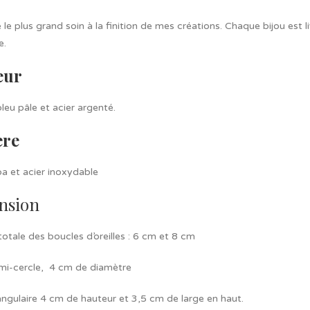
 le plus grand soin à la finition de mes créations. Chaque bijou est
e.
eur
leu pâle et acier argenté.
ère
a et acier inoxydable
nsion
otale des boucles d’oreilles : 6 cm et 8 cm
mi-cercle, 4 cm de diamètre
angulaire 4 cm de hauteur et 3,5 cm de large en haut.