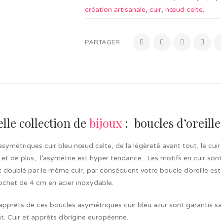
création artisanale
,
cuir
,
nœud celte
.
PARTAGER :
lle collection de
bijoux
: boucles d’oreille
symétriques cuir bleu nœud celte, de la légèreté avant tout, le cuir
et de plus, l’asymétrie est hyper tendance. Les motifs en cuir so
st doublé par le même cuir, par conséquent votre boucle d’oreille e
ochet de 4 cm en acier inoxydable.
apprêts de ces boucles asymétriques cuir bleu azur sont garantis s
t. Cuir et apprêts d’origine européenne.