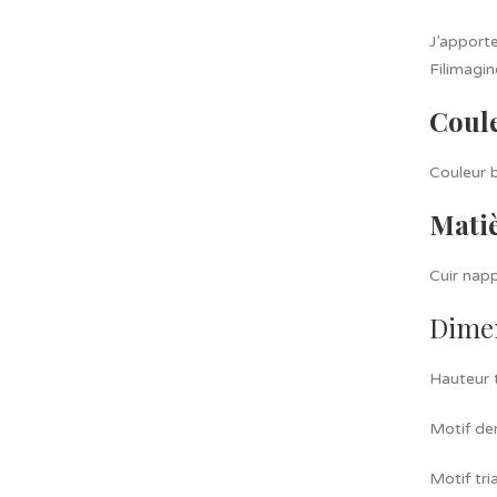
J’apporte
Filimagin
Coul
Couleur b
Mati
Cuir napp
Dime
Hauteur t
Motif de
Motif tri