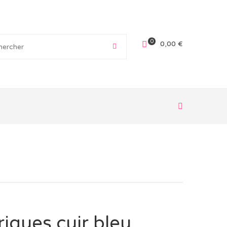
0
0,00
€
iques cuir bleu