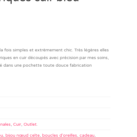
 la fois simples et extrêmement chic. Très légères elles
riques en cuir découpés avec précision par mes soins,
vré dans une pochette toute douce fabrication
anales
,
Cuir
,
Outlet
.
ou
,
bijou nœud celte
,
boucles d'oreilles
,
cadeau
,