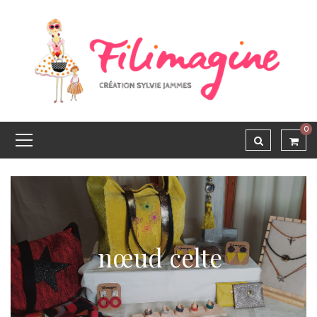
0
nœud celte