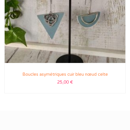
Boucles asymétriques cuir bleu nœud celte
25,00
€